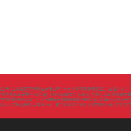
限公司
江苏瑞聚环境科技有限公司
宜宾市翠屏区消费风云广告设计中心
|
|
|
之源净水设备销售有限公司
工程公司需要什么资质_办劳务公司资质需要的
|
堂生物科技有限公司
广东伯朗特智能装备股份有限公司
上海沁泓实业有
|
|
司
河北尔盾丝网制品有限公司
北京北科绿洁环保科技有限公司
专业生产
|
|
|