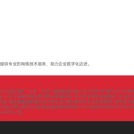
提供专业的网络技术服务，助力企业数字化迈进。
中环试验仪器厂
云鼎（深圳）财务咨询有限公司
东莞市平谦汽车科技有
|
|
限公司
上海英杰废旧物资回收有限公司
东营区学德保洁服务部
贵州水
|
|
|
出租-南京腾鑫达起重吊装有限公司
海口秀英区宏优百货商行
深圳德正
|
|
贸有限公司
深圳市迦南美地国际旅行社有限公司
宿迁市兴宝科技有限公
|
|
扬州有限公司
|