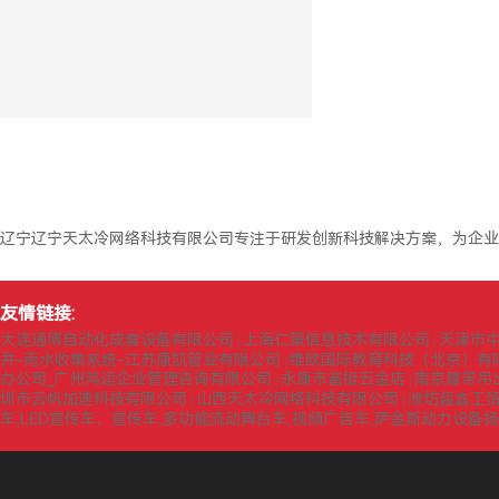
辽宁辽宁天太冷网络科技有限公司专注于研发创新科技解决方案，为企业
友情链接:
大连通博自动化成套设备有限公司
上海仁策信息技术有限公司
天津市
|
|
井-雨水收集系统-江苏康凯管业有限公司
维欧国际教育科技（北京）有
|
办公司_广州鸿运企业管理咨询有限公司
永康市富挺五金店
南京履带吊
|
|
圳市云帆加速科技有限公司
山西天太冷网络科技有限公司
潍坊超鑫工
|
|
车,LED宣传车，宣传车,多功能流动舞台车,视频广告车,萨金斯动力设备