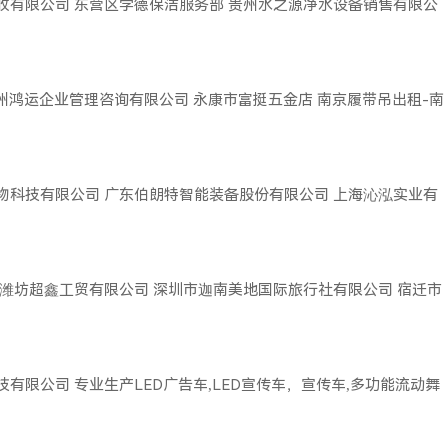
收有限公司
东营区学德保洁服务部
贵州水之源净水设备销售有限公
广州鸿运企业管理咨询有限公司
永康市富挺五金店
南京履带吊出租-南
物科技有限公司
广东伯朗特智能装备股份有限公司
上海沁泓实业有
潍坊超鑫工贸有限公司
深圳市迦南美地国际旅行社有限公司
宿迁市
技有限公司
专业生产LED广告车,LED宣传车，宣传车,多功能流动舞