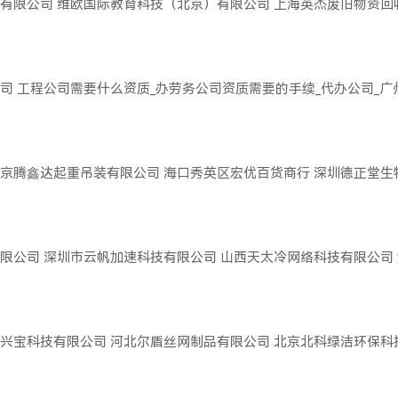
有限公司
维欧国际教育科技（北京）有限公司
上海英杰废旧物资回
司
工程公司需要什么资质_办劳务公司资质需要的手续_代办公司_
京腾鑫达起重吊装有限公司
海口秀英区宏优百货商行
深圳德正堂生
限公司
深圳市云帆加速科技有限公司
山西天太冷网络科技有限公司
兴宝科技有限公司
河北尔盾丝网制品有限公司
北京北科绿洁环保科