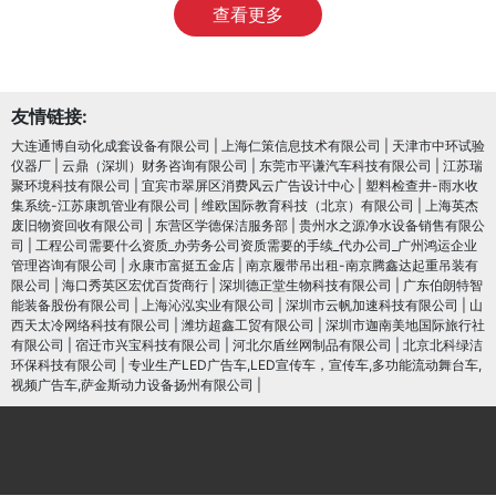
查看更多
友情链接:
大连通博自动化成套设备有限公司
|
上海仁策信息技术有限公司
|
天津市中环试验
仪器厂
|
云鼎（深圳）财务咨询有限公司
|
东莞市平谦汽车科技有限公司
|
江苏瑞
聚环境科技有限公司
|
宜宾市翠屏区消费风云广告设计中心
|
塑料检查井-雨水收
集系统-江苏康凯管业有限公司
|
维欧国际教育科技（北京）有限公司
|
上海英杰
废旧物资回收有限公司
|
东营区学德保洁服务部
|
贵州水之源净水设备销售有限公
司
|
工程公司需要什么资质_办劳务公司资质需要的手续_代办公司_广州鸿运企业
管理咨询有限公司
|
永康市富挺五金店
|
南京履带吊出租-南京腾鑫达起重吊装有
限公司
|
海口秀英区宏优百货商行
|
深圳德正堂生物科技有限公司
|
广东伯朗特智
能装备股份有限公司
|
上海沁泓实业有限公司
|
深圳市云帆加速科技有限公司
|
山
西天太冷网络科技有限公司
|
潍坊超鑫工贸有限公司
|
深圳市迦南美地国际旅行社
有限公司
|
宿迁市兴宝科技有限公司
|
河北尔盾丝网制品有限公司
|
北京北科绿洁
环保科技有限公司
|
专业生产LED广告车,LED宣传车，宣传车,多功能流动舞台车,
视频广告车,萨金斯动力设备扬州有限公司
|