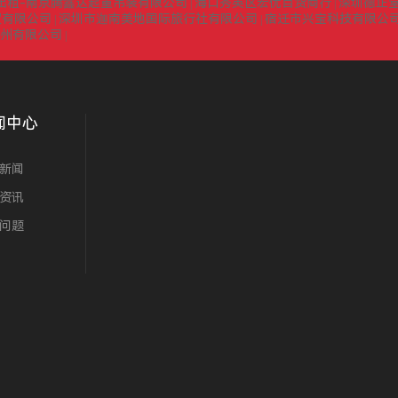
出租-南京腾鑫达起重吊装有限公司
海口秀英区宏优百货商行
深圳德正
|
|
贸有限公司
深圳市迦南美地国际旅行社有限公司
宿迁市兴宝科技有限公
|
|
扬州有限公司
|
闻中心
新闻
资讯
问题