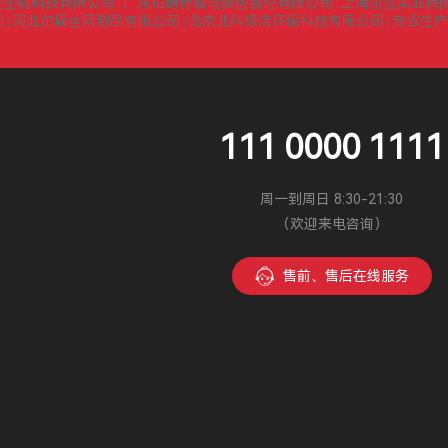
堂生物科技有限公司
广东伯朗特智能装备股份有限公司
上海沁泓实业有
|
|
司
河北尔盾丝网制品有限公司
北京北科绿洁环保科技有限公司
专业生产
|
|
|
111 0000 1111
周一到周日 8:30-21:30
（欢迎来电咨询）
售前、售后在线服务