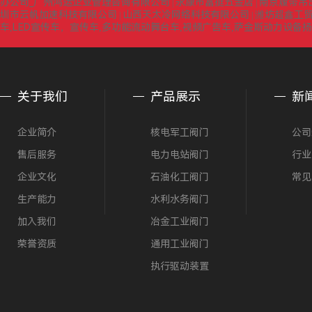
办公司_广州鸿运企业管理咨询有限公司
永康市富挺五金店
南京履带吊
|
|
圳市云帆加速科技有限公司
山西天太冷网络科技有限公司
潍坊超鑫工
|
|
车,LED宣传车，宣传车,多功能流动舞台车,视频广告车,萨金斯动力设备
关于我们
产品展示
新
企业简介
核电军工阀门
公司
售后服务
电力电站阀门
行业
企业文化
石油化工阀门
常见
生产能力
水利水务阀门
加入我们
冶金工业阀门
荣誉资质
通用工业阀门
执行驱动装置