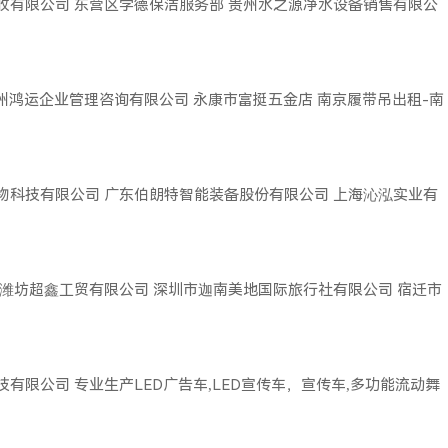
收有限公司
东营区学德保洁服务部
贵州水之源净水设备销售有限公
广州鸿运企业管理咨询有限公司
永康市富挺五金店
南京履带吊出租-南
物科技有限公司
广东伯朗特智能装备股份有限公司
上海沁泓实业有
潍坊超鑫工贸有限公司
深圳市迦南美地国际旅行社有限公司
宿迁市
技有限公司
专业生产LED广告车,LED宣传车，宣传车,多功能流动舞