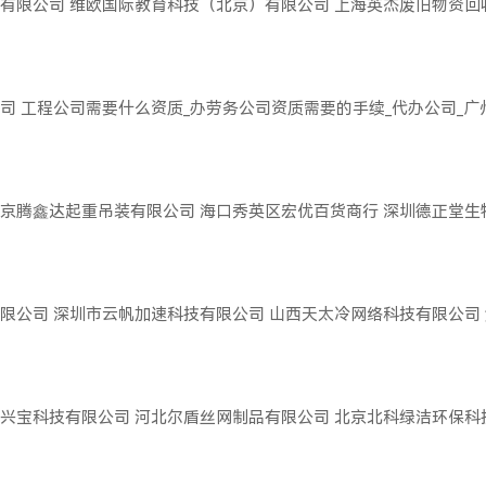
有限公司
维欧国际教育科技（北京）有限公司
上海英杰废旧物资回
司
工程公司需要什么资质_办劳务公司资质需要的手续_代办公司_
京腾鑫达起重吊装有限公司
海口秀英区宏优百货商行
深圳德正堂生
限公司
深圳市云帆加速科技有限公司
山西天太冷网络科技有限公司
兴宝科技有限公司
河北尔盾丝网制品有限公司
北京北科绿洁环保科