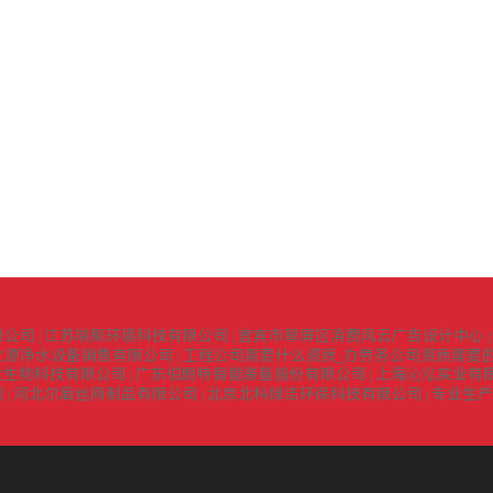
限公司
江苏瑞聚环境科技有限公司
宜宾市翠屏区消费风云广告设计中心
|
|
|
之源净水设备销售有限公司
工程公司需要什么资质_办劳务公司资质需要的
|
堂生物科技有限公司
广东伯朗特智能装备股份有限公司
上海沁泓实业有
|
|
司
河北尔盾丝网制品有限公司
北京北科绿洁环保科技有限公司
专业生产
|
|
|