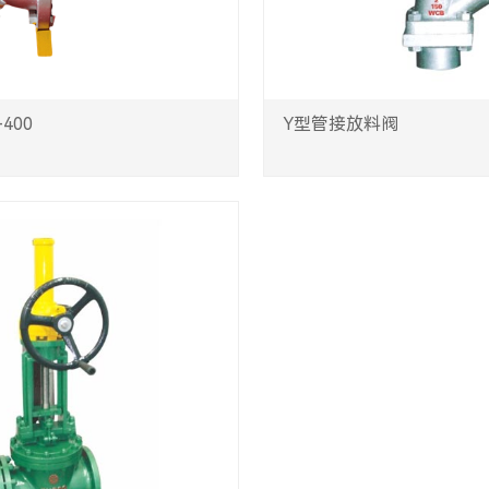
400
Y型管接放料阀