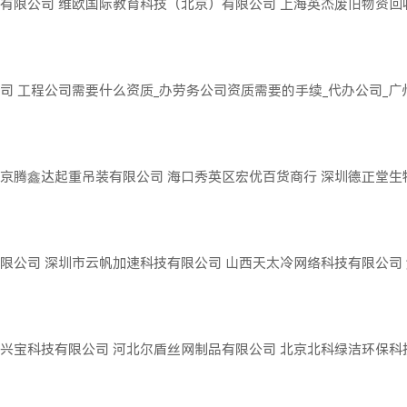
有限公司
维欧国际教育科技（北京）有限公司
上海英杰废旧物资回
司
工程公司需要什么资质_办劳务公司资质需要的手续_代办公司_
京腾鑫达起重吊装有限公司
海口秀英区宏优百货商行
深圳德正堂生
限公司
深圳市云帆加速科技有限公司
山西天太冷网络科技有限公司
兴宝科技有限公司
河北尔盾丝网制品有限公司
北京北科绿洁环保科