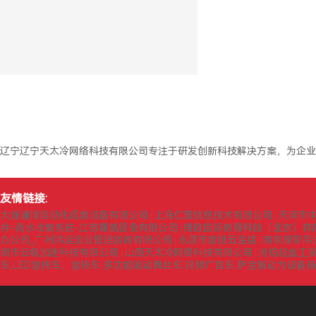
辽宁辽宁天太冷网络科技有限公司专注于研发创新科技解决方案，为企业
友情链接:
大连通博自动化成套设备有限公司
上海仁策信息技术有限公司
天津市
|
|
井-雨水收集系统-江苏康凯管业有限公司
维欧国际教育科技（北京）有
|
办公司_广州鸿运企业管理咨询有限公司
永康市富挺五金店
南京履带吊
|
|
圳市云帆加速科技有限公司
山西天太冷网络科技有限公司
潍坊超鑫工
|
|
车,LED宣传车，宣传车,多功能流动舞台车,视频广告车,萨金斯动力设备