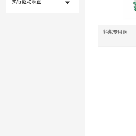
执行驱动装置
料浆专用阀