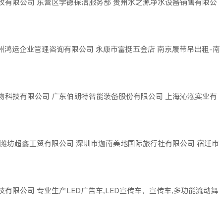
收有限公司
东营区学德保洁服务部
贵州水之源净水设备销售有限公
广州鸿运企业管理咨询有限公司
永康市富挺五金店
南京履带吊出租-南
物科技有限公司
广东伯朗特智能装备股份有限公司
上海沁泓实业有
潍坊超鑫工贸有限公司
深圳市迦南美地国际旅行社有限公司
宿迁市
技有限公司
专业生产LED广告车,LED宣传车，宣传车,多功能流动舞