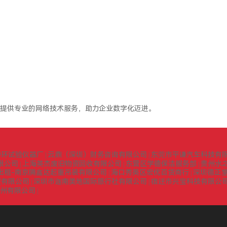
提供专业的网络技术服务，助力企业数字化迈进。
中环试验仪器厂
云鼎（深圳）财务咨询有限公司
东莞市平谦汽车科技有
|
|
限公司
上海英杰废旧物资回收有限公司
东营区学德保洁服务部
贵州水
|
|
|
出租-南京腾鑫达起重吊装有限公司
海口秀英区宏优百货商行
深圳德正
|
|
贸有限公司
深圳市迦南美地国际旅行社有限公司
宿迁市兴宝科技有限公
|
|
扬州有限公司
|