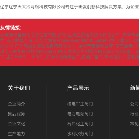
辽宁辽宁天太冷网络科技有限公司专注于研发创新科技解决方案，为企业
友情链接:
大连通博自动化成套设备有限公司
上海仁策信息技术有限公司
天津市
|
|
井-雨水收集系统-江苏康凯管业有限公司
维欧国际教育科技（北京）有
|
办公司_广州鸿运企业管理咨询有限公司
永康市富挺五金店
南京履带吊
|
|
圳市云帆加速科技有限公司
山西天太冷网络科技有限公司
潍坊超鑫工
|
|
车,LED宣传车，宣传车,多功能流动舞台车,视频广告车,萨金斯动力设备
关于我们
产品展示
新
企业简介
核电军工阀门
公司
售后服务
电力电站阀门
行业
企业文化
石油化工阀门
常见
生产能力
水利水务阀门