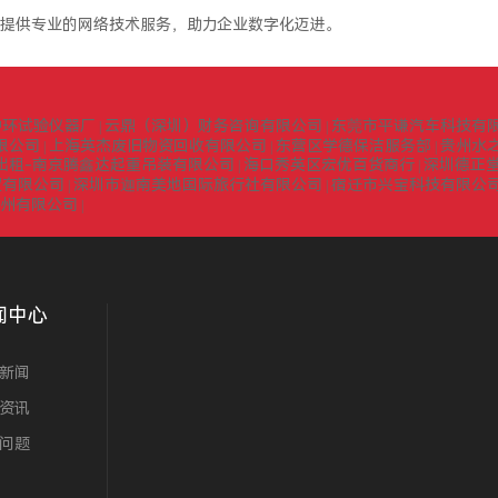
提供专业的网络技术服务，助力企业数字化迈进。
中环试验仪器厂
云鼎（深圳）财务咨询有限公司
东莞市平谦汽车科技有
|
|
限公司
上海英杰废旧物资回收有限公司
东营区学德保洁服务部
贵州水
|
|
|
出租-南京腾鑫达起重吊装有限公司
海口秀英区宏优百货商行
深圳德正
|
|
贸有限公司
深圳市迦南美地国际旅行社有限公司
宿迁市兴宝科技有限公
|
|
扬州有限公司
|
闻中心
新闻
资讯
问题