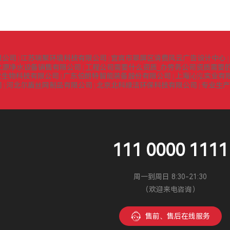
限公司
江苏瑞聚环境科技有限公司
宜宾市翠屏区消费风云广告设计中心
|
|
|
之源净水设备销售有限公司
工程公司需要什么资质_办劳务公司资质需要的
|
堂生物科技有限公司
广东伯朗特智能装备股份有限公司
上海沁泓实业有
|
|
司
河北尔盾丝网制品有限公司
北京北科绿洁环保科技有限公司
专业生产
|
|
|
111 0000 1111
周一到周日 8:30-21:30
（欢迎来电咨询）
售前、售后在线服务