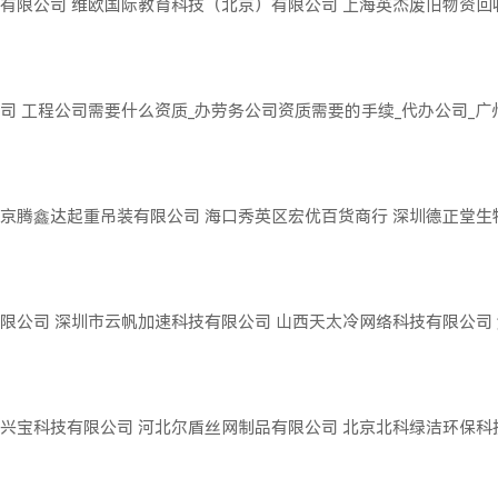
有限公司
维欧国际教育科技（北京）有限公司
上海英杰废旧物资回
司
工程公司需要什么资质_办劳务公司资质需要的手续_代办公司_
京腾鑫达起重吊装有限公司
海口秀英区宏优百货商行
深圳德正堂生
限公司
深圳市云帆加速科技有限公司
山西天太冷网络科技有限公司
兴宝科技有限公司
河北尔盾丝网制品有限公司
北京北科绿洁环保科