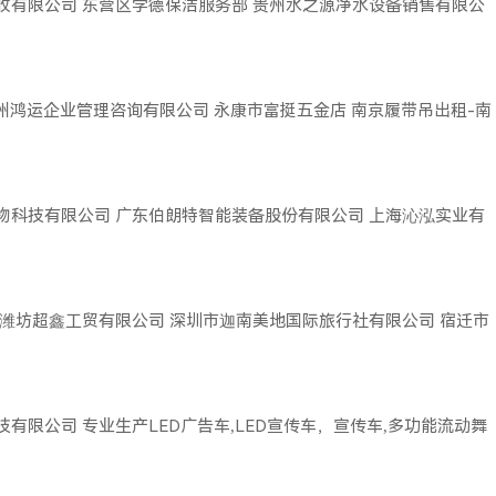
收有限公司
东营区学德保洁服务部
贵州水之源净水设备销售有限公
广州鸿运企业管理咨询有限公司
永康市富挺五金店
南京履带吊出租-南
物科技有限公司
广东伯朗特智能装备股份有限公司
上海沁泓实业有
潍坊超鑫工贸有限公司
深圳市迦南美地国际旅行社有限公司
宿迁市
技有限公司
专业生产LED广告车,LED宣传车，宣传车,多功能流动舞