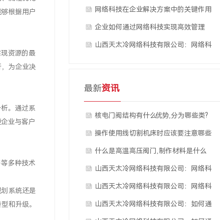
技推动企业创新与发展
网络科技在企业解决方案中的关键作用
能够根据用户
解析
企业如何通过网络科技实现高效管理
山西天太冷网络科技有限公司：网络科
实现资源的最
技助力企业转型升级
析，为企业决
最新
资讯
分析。通过系
核电门阀结构有什么优势,分为哪些类?
便企业与客户
操作使用线切割机床时应该要注意哪些
事情
什么是高温高压阀门,制作材料是什么
密等多种技术
呢?
山西天太冷网络科技有限公司：网络科
技在企业解决方案中的应用实···
山西天太冷网络科技有限公司：网络科
规划系统还是
技推动企业创新与发展
山西天太冷网络科技有限公司：如何通
转型和升级。