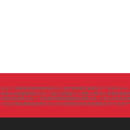
限公司
江苏瑞聚环境科技有限公司
宜宾市翠屏区消费风云广告设计中心
|
|
|
之源净水设备销售有限公司
工程公司需要什么资质_办劳务公司资质需要的
|
堂生物科技有限公司
广东伯朗特智能装备股份有限公司
上海沁泓实业有
|
|
司
河北尔盾丝网制品有限公司
北京北科绿洁环保科技有限公司
专业生产
|
|
|