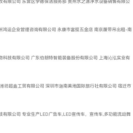
收有限公司
东营区学德保洁服务部
贵州水之源净水设备销售有限公
广州鸿运企业管理咨询有限公司
永康市富挺五金店
南京履带吊出租-南
物科技有限公司
广东伯朗特智能装备股份有限公司
上海沁泓实业有
潍坊超鑫工贸有限公司
深圳市迦南美地国际旅行社有限公司
宿迁市
技有限公司
专业生产LED广告车,LED宣传车，宣传车,多功能流动舞