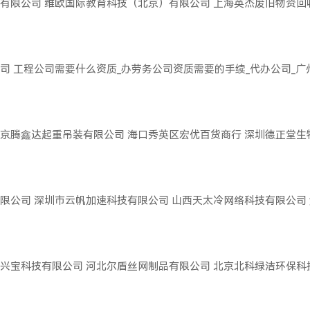
有限公司
维欧国际教育科技（北京）有限公司
上海英杰废旧物资回
司
工程公司需要什么资质_办劳务公司资质需要的手续_代办公司_
京腾鑫达起重吊装有限公司
海口秀英区宏优百货商行
深圳德正堂生
限公司
深圳市云帆加速科技有限公司
山西天太冷网络科技有限公司
兴宝科技有限公司
河北尔盾丝网制品有限公司
北京北科绿洁环保科