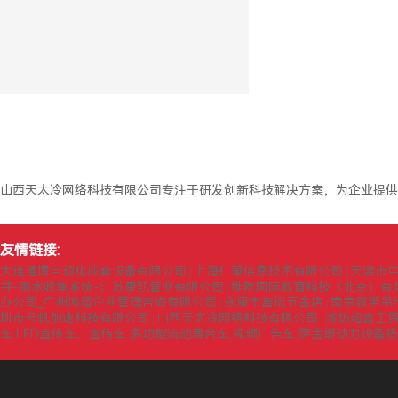
山西天太冷网络科技有限公司专注于研发创新科技解决方案，为企业提供
友情链接:
大连通博自动化成套设备有限公司
上海仁策信息技术有限公司
天津市
|
|
井-雨水收集系统-江苏康凯管业有限公司
维欧国际教育科技（北京）有
|
办公司_广州鸿运企业管理咨询有限公司
永康市富挺五金店
南京履带吊
|
|
圳市云帆加速科技有限公司
山西天太冷网络科技有限公司
潍坊超鑫工
|
|
车,LED宣传车，宣传车,多功能流动舞台车,视频广告车,萨金斯动力设备