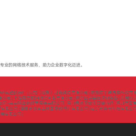
专业的网络技术服务，助力企业数字化迈进。
中环试验仪器厂
云鼎（深圳）财务咨询有限公司
东莞市平谦汽车科技有
|
|
限公司
上海英杰废旧物资回收有限公司
东营区学德保洁服务部
贵州水
|
|
|
出租-南京腾鑫达起重吊装有限公司
海口秀英区宏优百货商行
深圳德正
|
|
贸有限公司
深圳市迦南美地国际旅行社有限公司
宿迁市兴宝科技有限公
|
|
扬州有限公司
|