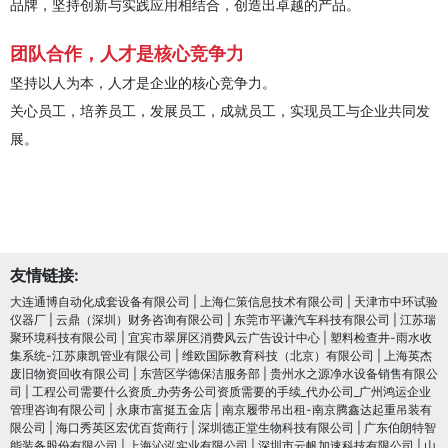
品牌，坚持创新与实践应用相结合，创造出卓越的产品。
团队合作，人才是核心竞争力
坚持以人为本，人才是企业的核心竞争力。
关心员工，培养员工，发展员工，成就员工，实现员工与企业共同发
展。
友情链接:
大连通博自动化成套设备有限公司
|
上海仁策信息技术有限公司
|
天津市中环试验
仪器厂
|
云鼎（深圳）财务咨询有限公司
|
东莞市平谦汽车科技有限公司
|
江苏瑞
聚环境科技有限公司
|
宜宾市翠屏区消费风云广告设计中心
|
塑料检查井-雨水收
集系统-江苏康凯管业有限公司
|
维欧国际教育科技（北京）有限公司
|
上海英杰
废旧物资回收有限公司
|
东营区学德保洁服务部
|
贵州水之源净水设备销售有限公
司
|
工程公司需要什么资质_办劳务公司资质需要的手续_代办公司_广州鸿运企业
管理咨询有限公司
|
永康市富挺五金店
|
南京履带吊出租-南京腾鑫达起重吊装有
限公司
|
海口秀英区宏优百货商行
|
深圳德正堂生物科技有限公司
|
广东伯朗特智
能装备股份有限公司
|
上海沁泓实业有限公司
|
深圳市云帆加速科技有限公司
|
山