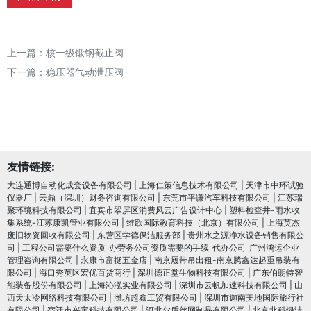
上一篇：
核一级锻钢截止阀
下一篇：
稳压器气动泄压阀
友情链接:
大连通博自动化成套设备有限公司
|
上海仁策信息技术有限公司
|
天津市中环试验
仪器厂
|
云鼎（深圳）财务咨询有限公司
|
东莞市平谦汽车科技有限公司
|
江苏瑞
聚环境科技有限公司
|
宜宾市翠屏区消费风云广告设计中心
|
塑料检查井-雨水收
集系统-江苏康凯管业有限公司
|
维欧国际教育科技（北京）有限公司
|
上海英杰
废旧物资回收有限公司
|
东营区学德保洁服务部
|
贵州水之源净水设备销售有限公
司
|
工程公司需要什么资质_办劳务公司资质需要的手续_代办公司_广州鸿运企业
管理咨询有限公司
|
永康市富挺五金店
|
南京履带吊出租-南京腾鑫达起重吊装有
限公司
|
海口秀英区宏优百货商行
|
深圳德正堂生物科技有限公司
|
广东伯朗特智
能装备股份有限公司
|
上海沁泓实业有限公司
|
深圳市云帆加速科技有限公司
|
山
西天太冷网络科技有限公司
|
潍坊超鑫工贸有限公司
|
深圳市迦南美地国际旅行社
有限公司
|
宿迁市兴宝科技有限公司
|
河北尔盾丝网制品有限公司
|
北京北科绿洁