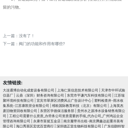
留的污物。
上一篇：没有了！
下一篇：
阀门的功能和作用有哪些?
友情链接:
大连通博自动化成套设备有限公司
|
上海仁策信息技术有限公司
|
天津市中环试验
仪器厂
|
云鼎（深圳）财务咨询有限公司
|
东莞市平谦汽车科技有限公司
|
江苏瑞
聚环境科技有限公司
|
宜宾市翠屏区消费风云广告设计中心
|
塑料检查井-雨水收
集系统-江苏康凯管业有限公司
|
维欧国际教育科技（北京）有限公司
|
上海英杰
废旧物资回收有限公司
|
东营区学德保洁服务部
|
贵州水之源净水设备销售有限公
司
|
工程公司需要什么资质_办劳务公司资质需要的手续_代办公司_广州鸿运企业
管理咨询有限公司
|
永康市富挺五金店
|
南京履带吊出租-南京腾鑫达起重吊装有
限公司
|
海口秀英区宏优百货商行
|
深圳德正堂生物科技有限公司
|
广东伯朗特智