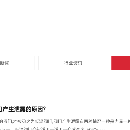
新闻
行业资讯
门产生泄露的原因?
℃之间的阀门,才被称之为低温阀门,阀门产生泄露有两种情况一种是内漏一
下.一、低温阀门介绍适用于适用于介质温度-40℃~ ···