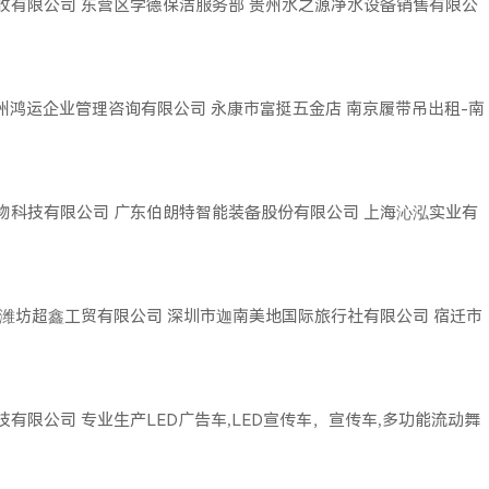
收有限公司
东营区学德保洁服务部
贵州水之源净水设备销售有限公
广州鸿运企业管理咨询有限公司
永康市富挺五金店
南京履带吊出租-南
物科技有限公司
广东伯朗特智能装备股份有限公司
上海沁泓实业有
潍坊超鑫工贸有限公司
深圳市迦南美地国际旅行社有限公司
宿迁市
技有限公司
专业生产LED广告车,LED宣传车，宣传车,多功能流动舞