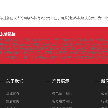
福建福建天太冷网络科技有限公司专注于研发创新科技解决方案，为企业
友情链接:
大连通博自动化成套设备有限公司
上海仁策信息技术有限公司
天津市
|
|
井-雨水收集系统-江苏康凯管业有限公司
维欧国际教育科技（北京）有
|
办公司_广州鸿运企业管理咨询有限公司
永康市富挺五金店
南京履带吊
|
|
圳市云帆加速科技有限公司
山西天太冷网络科技有限公司
潍坊超鑫工
|
|
车,LED宣传车，宣传车,多功能流动舞台车,视频广告车,萨金斯动力设备
关于我们
产品展示
新
企业简介
核电军工阀门
公司
售后服务
电力电站阀门
行业