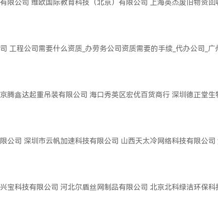
有限公司
维欧国际教育科技（北京）有限公司
上海英杰废旧物资回
司
工程公司需要什么资质_办劳务公司资质需要的手续_代办公司_
京腾鑫达起重吊装有限公司
海口秀英区宏优百货商行
深圳德正堂生
限公司
深圳市云帆加速科技有限公司
山西天太冷网络科技有限公司
兴宝科技有限公司
河北尔盾丝网制品有限公司
北京北科绿洁环保科