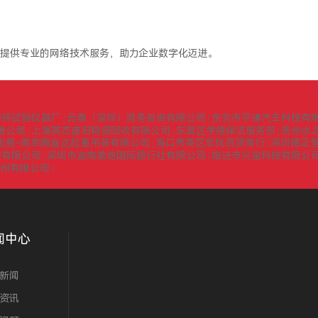
提供专业的网络技术服务，助力企业数字化迈进。
中环试验仪器厂
云鼎（深圳）财务咨询有限公司
东莞市平谦汽车科技有
|
|
限公司
上海英杰废旧物资回收有限公司
东营区学德保洁服务部
贵州水
|
|
|
出租-南京腾鑫达起重吊装有限公司
海口秀英区宏优百货商行
深圳德正
|
|
贸有限公司
深圳市迦南美地国际旅行社有限公司
宿迁市兴宝科技有限公
|
|
扬州有限公司
|
闻中心
新闻
资讯