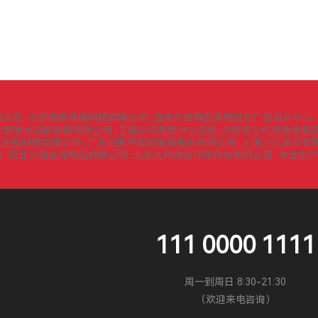
限公司
江苏瑞聚环境科技有限公司
宜宾市翠屏区消费风云广告设计中心
|
|
|
之源净水设备销售有限公司
工程公司需要什么资质_办劳务公司资质需要的
|
堂生物科技有限公司
广东伯朗特智能装备股份有限公司
上海沁泓实业有
|
|
司
河北尔盾丝网制品有限公司
北京北科绿洁环保科技有限公司
专业生产
|
|
|
111 0000 1111
周一到周日 8:30-21:30
（欢迎来电咨询）